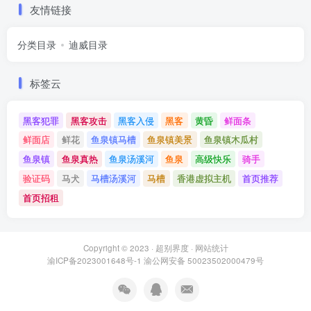
友情链接
分类目录
迪威目录
标签云
黑客犯罪
黑客攻击
黑客入侵
黑客
黄昏
鲜面条
鲜面店
鲜花
鱼泉镇马槽
鱼泉镇美景
鱼泉镇木瓜村
鱼泉镇
鱼泉真热
鱼泉汤溪河
鱼泉
高级快乐
骑手
验证码
马犬
马槽汤溪河
马槽
香港虚拟主机
首页推荐
首页招租
Copyright © 2023 ·
超别界度
·
网站统计
渝ICP备2023001648号-1
渝公网安备 50023502000479号