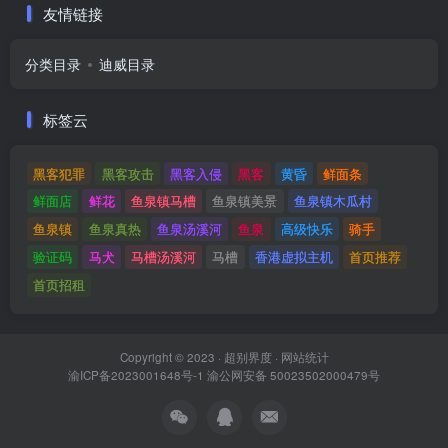
友情链接
分类目录
迪威目录
标签云
黑客犯罪
黑客攻击
黑客入侵
黑客
黄昏
鲜面条
鲜面店
鲜花
鱼泉镇马槽
鱼泉镇美景
鱼泉镇木瓜村
鱼泉镇
鱼泉真热
鱼泉汤溪河
鱼泉
高级快乐
骑手
验证码
马犬
马槽汤溪河
马槽
香港虚拟主机
首页推荐
首页招租
Copyright © 2023 ·
超别界度
·
网站统计
渝ICP备2023001648号-1
渝公网安备 50023502000479号