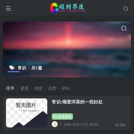
常识
共1篇
排序
更新
浏览
点赞
评论
常识:喝普洱茶的一些好处
生活百科
24年10月11日 23:01
562