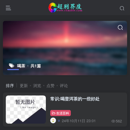
喝茶
共1篇
排序
更新
浏览
点赞
评论
常识:喝普洱茶的一些好处
生活百科
24年10月11日 23:01
562