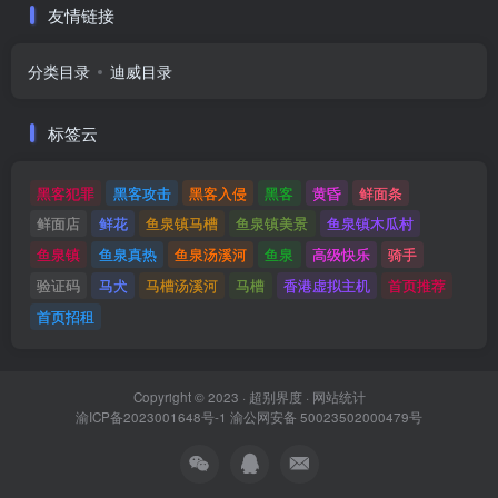
友情链接
分类目录
迪威目录
标签云
黑客犯罪
黑客攻击
黑客入侵
黑客
黄昏
鲜面条
鲜面店
鲜花
鱼泉镇马槽
鱼泉镇美景
鱼泉镇木瓜村
鱼泉镇
鱼泉真热
鱼泉汤溪河
鱼泉
高级快乐
骑手
验证码
马犬
马槽汤溪河
马槽
香港虚拟主机
首页推荐
首页招租
Copyright © 2023 ·
超别界度
·
网站统计
渝ICP备2023001648号-1
渝公网安备 50023502000479号