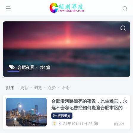
合肥夜景
共1篇
排序
更新
浏览
点赞
评论
合肥沿河路漂亮的夜景，此生难忘，永
远不会忘记曾经如何走遍合肥市区的每
一条街道
摄影爱好
24年10月11日 23:08
221