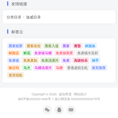
友情链接
分类目录
迪威目录
标签云
黑客犯罪
黑客攻击
黑客入侵
黑客
黄昏
鲜面条
鲜面店
鲜花
鱼泉镇马槽
鱼泉镇美景
鱼泉镇木瓜村
鱼泉镇
鱼泉真热
鱼泉汤溪河
鱼泉
高级快乐
骑手
验证码
马犬
马槽汤溪河
马槽
香港虚拟主机
首页推荐
首页招租
Copyright © 2023 ·
超别界度
·
网站统计
渝ICP备2023001648号-1
渝公网安备 50023502000479号