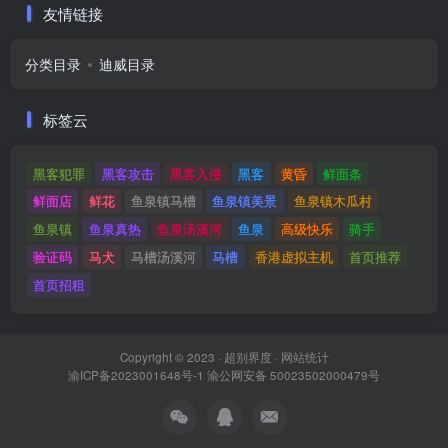
友情链接
分类目录
迪威目录
标签云
黑客犯罪
黑客攻击
黑客入侵
黑客
黄昏
鲜面条
鲜面店
鲜花
鱼泉镇马槽
鱼泉镇美景
鱼泉镇木瓜村
鱼泉镇
鱼泉真热
鱼泉汤溪河
鱼泉
高级快乐
骑手
验证码
马犬
马槽汤溪河
马槽
香港虚拟主机
首页推荐
首页招租
Copyright © 2023 ·
超别界度
·
网站统计
渝ICP备2023001648号-1
渝公网安备 50023502000479号