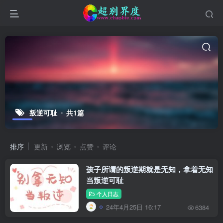
叛逆可耻
共1篇
排序
更新
浏览
点赞
评论
孩子所谓的叛逆期就是无知，拿着无知
当叛逆可耻
个人日志
24年4月25日 16:17
6384