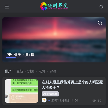
傻子
共1篇
排序
更新
浏览
点赞
评论
在别人眼里我能算得上是个好人吗还是
人渣傻子？
心情随笔
23年11月4日 11:54
159