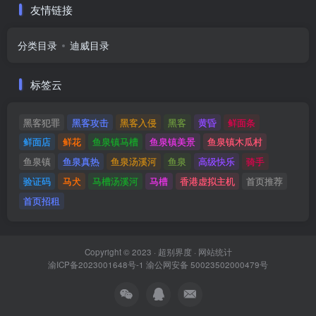
友情链接
分类目录
迪威目录
标签云
黑客犯罪
黑客攻击
黑客入侵
黑客
黄昏
鲜面条
鲜面店
鲜花
鱼泉镇马槽
鱼泉镇美景
鱼泉镇木瓜村
鱼泉镇
鱼泉真热
鱼泉汤溪河
鱼泉
高级快乐
骑手
验证码
马犬
马槽汤溪河
马槽
香港虚拟主机
首页推荐
首页招租
Copyright © 2023 ·
超别界度
·
网站统计
渝ICP备2023001648号-1
渝公网安备 50023502000479号