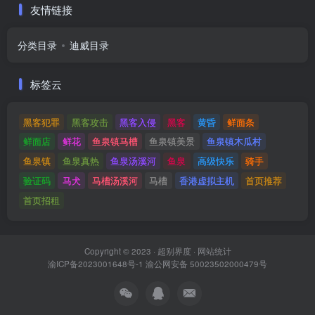
友情链接
分类目录
迪威目录
标签云
黑客犯罪
黑客攻击
黑客入侵
黑客
黄昏
鲜面条
鲜面店
鲜花
鱼泉镇马槽
鱼泉镇美景
鱼泉镇木瓜村
鱼泉镇
鱼泉真热
鱼泉汤溪河
鱼泉
高级快乐
骑手
验证码
马犬
马槽汤溪河
马槽
香港虚拟主机
首页推荐
首页招租
Copyright © 2023 ·
超别界度
·
网站统计
渝ICP备2023001648号-1
渝公网安备 50023502000479号