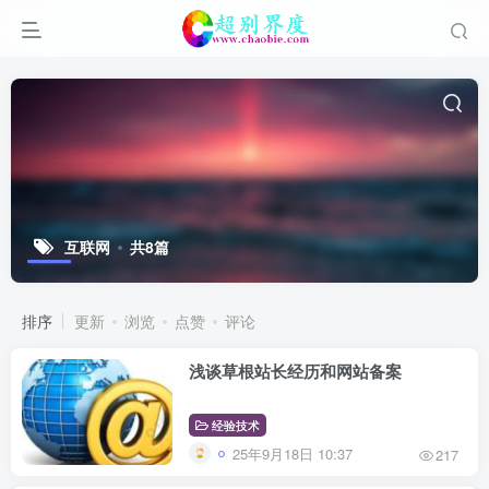
互联网
共8篇
排序
更新
浏览
点赞
评论
浅谈草根站长经历和网站备案
经验技术
25年9月18日 10:37
217