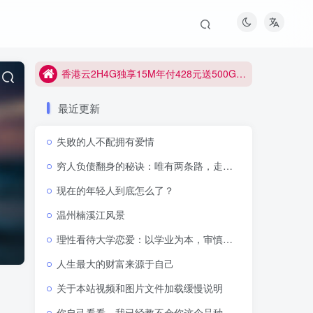
香港云2H4G独享15M年付428元送500G防御
香港云2H4G独享15M年付428元送500G防御
香港云2H4G独享15M年付428元送500G防御
最近更新
失败的人不配拥有爱情
穷人负债翻身的秘诀：唯有两条路，走通即可逆天改命
现在的年轻人到底怎么了？
温州楠溪江风景
理性看待大学恋爱：以学业为本，审慎抉择感情
人生最大的财富来源于自己
关于本站视频和图片文件加载缓慢说明
你自己看看，我已经教不会你这个品种了吗？