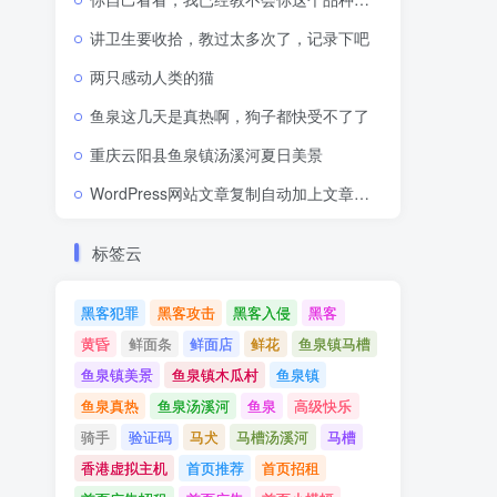
讲卫生要收拾，教过太多次了，记录下吧
两只感动人类的猫
鱼泉这几天是真热啊，狗子都快受不了了
重庆云阳县鱼泉镇汤溪河夏日美景
WordPress网站文章复制自动加上文章网址出处链接
标签云
黑客犯罪
黑客攻击
黑客入侵
黑客
黄昏
鲜面条
鲜面店
鲜花
鱼泉镇马槽
鱼泉镇美景
鱼泉镇木瓜村
鱼泉镇
鱼泉真热
鱼泉汤溪河
鱼泉
高级快乐
骑手
验证码
马犬
马槽汤溪河
马槽
香港虚拟主机
首页推荐
首页招租