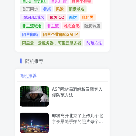
首页广告招租
首页广告
首页小横幅
首页同步
餐桌
风景
顶级域名
顶级BIZ域名
顶级.CC
面坊
非处男
非主流域名
非主流
难忘合肥
随意转店
阿里邮箱
阿里企业邮箱SMTP
阿里云，云服务器，阿里云服务器
防范方法
随机推荐
随机推荐
ASP网站漏洞解析及黑客入
侵防范方法
即将离开北京了上传几个北
京夜景随手拍的照片做个纪
念吧