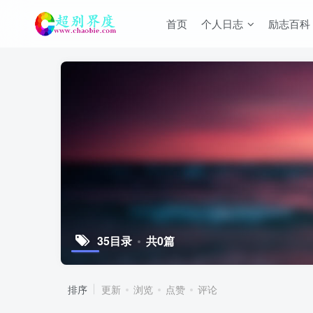
首页
个人日志
励志百科
35目录
共0篇
排序
更新
浏览
点赞
评论