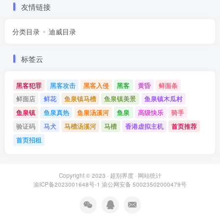
友情链接
分类目录
迪威目录
标签云
黑客犯罪
黑客攻击
黑客入侵
黑客
黄昏
鲜面条
鲜面店
鲜花
鱼泉镇马槽
鱼泉镇美景
鱼泉镇木瓜村
鱼泉镇
鱼泉真热
鱼泉汤溪河
鱼泉
高级快乐
骑手
验证码
马犬
马槽汤溪河
马槽
香港虚拟主机
首页推荐
首页招租
Copyright © 2023 ·
超别界度
·
网站统计
渝ICP备2023001648号-1
渝公网安备 50023502000479号