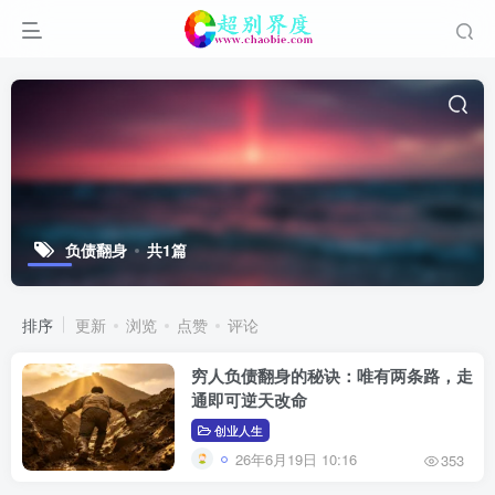
负债翻身
共1篇
排序
更新
浏览
点赞
评论
穷人负债翻身的秘诀：唯有两条路，走
通即可逆天改命
创业人生
26年6月19日 10:16
353