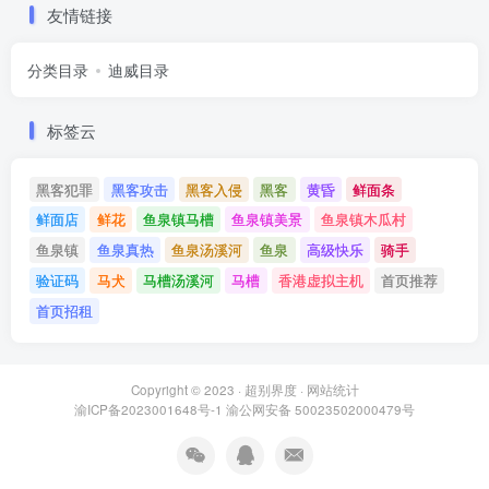
友情链接
分类目录
迪威目录
标签云
黑客犯罪
黑客攻击
黑客入侵
黑客
黄昏
鲜面条
鲜面店
鲜花
鱼泉镇马槽
鱼泉镇美景
鱼泉镇木瓜村
鱼泉镇
鱼泉真热
鱼泉汤溪河
鱼泉
高级快乐
骑手
验证码
马犬
马槽汤溪河
马槽
香港虚拟主机
首页推荐
首页招租
Copyright © 2023 ·
超别界度
·
网站统计
渝ICP备2023001648号-1
渝公网安备 50023502000479号