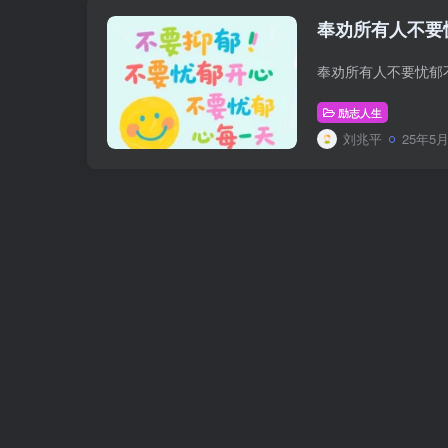
奉劝所有人不要
励志人生
刘兆平
25年5月