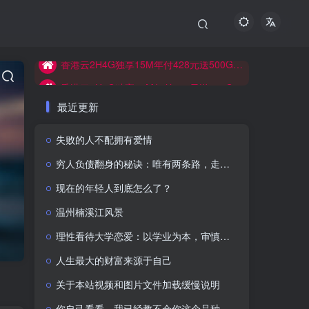
香港云2H4G独享15M年付428元送500G防御
香港云2H4G独享15M年付428元送500G防御
香港云2H4G独享15M年付428元送500G防御
最近更新
失败的人不配拥有爱情
穷人负债翻身的秘诀：唯有两条路，走通即可逆天改命
现在的年轻人到底怎么了？
温州楠溪江风景
理性看待大学恋爱：以学业为本，审慎抉择感情
人生最大的财富来源于自己
关于本站视频和图片文件加载缓慢说明
你自己看看，我已经教不会你这个品种了吗？