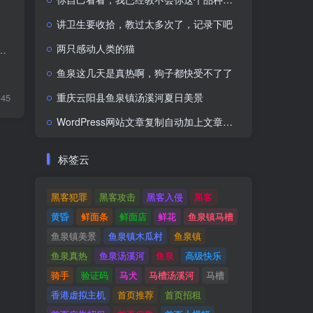
讲卫生要收拾，教过太多次了，记录下吧
两只感动人类的猫
常，来到这个世界也就短短几十年穿夏秋冬屈指可数，人的一生或许会经历一些坎坎坷坷的事情，总是那么不顺心我们也没必要想...
鱼泉这几天是真热啊，狗子都快受不了了
重庆云阳县鱼泉镇汤溪河夏日美景
145
WordPress网站文章复制自动加上文章网址出处链接
标签云
黑客犯罪
黑客攻击
黑客入侵
黑客
黄昏
鲜面条
鲜面店
鲜花
鱼泉镇马槽
鱼泉镇美景
鱼泉镇木瓜村
鱼泉镇
鱼泉真热
鱼泉汤溪河
鱼泉
高级快乐
骑手
验证码
马犬
马槽汤溪河
马槽
香港虚拟主机
首页推荐
首页招租