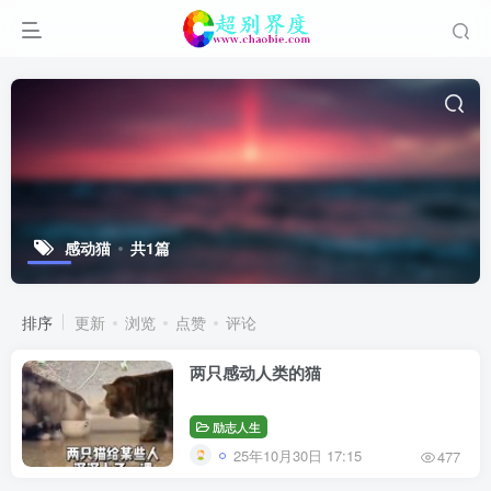
感动猫
共1篇
排序
更新
浏览
点赞
评论
两只感动人类的猫
励志人生
25年10月30日 17:15
477