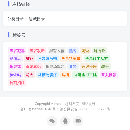
友情链接
分类目录
迪威目录
标签云
黑客犯罪
黑客攻击
黑客入侵
黑客
黄昏
鲜面条
鲜面店
鲜花
鱼泉镇马槽
鱼泉镇美景
鱼泉镇木瓜村
鱼泉镇
鱼泉真热
鱼泉汤溪河
鱼泉
高级快乐
骑手
验证码
马犬
马槽汤溪河
马槽
香港虚拟主机
首页推荐
首页招租
Copyright © 2023 ·
超别界度
·
网站统计
渝ICP备2023001648号-1
渝公网安备 50023502000479号